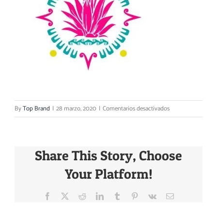
Carrito
en
By
Top Brand
|
28 marzo, 2020
|
Comentarios desactivados
6rtk67k
Share This Story, Choose
Your Platform!
Facebook
X
Reddit
LinkedIn
Tumblr
Pinterest
Vk
Email