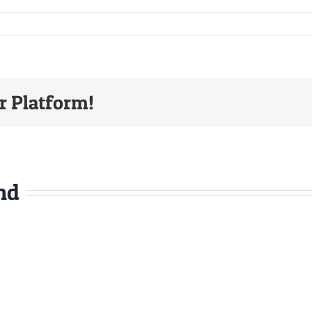
-
r Platform!
nd