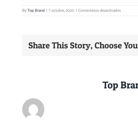
en
By
Top Brand
|
7 octubre, 2020
|
Comentarios desactivados
_MG_5739
Sombra
Share This Story, Choose You
About the Author:
Top Bra