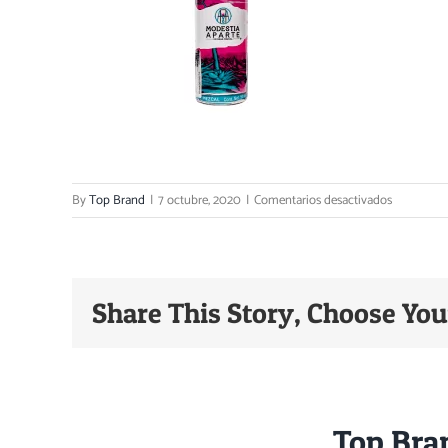
en
By
Top Brand
|
7 octubre, 2020
|
Comentarios desactivados
Mezcal
Modestia
aparte
50
Share This Story, Choose You
ml
(frente)
About the Author:
Top Bra