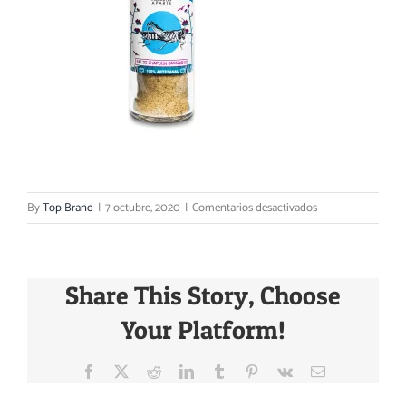
Carrito
en
By
Top Brand
|
7 octubre, 2020
|
Comentarios desactivados
Sal
de
chapulín
Share This Story, Choose
oaxaqueño
Your Platform!
Facebook
X
Reddit
LinkedIn
Tumblr
Pinterest
Vk
Email