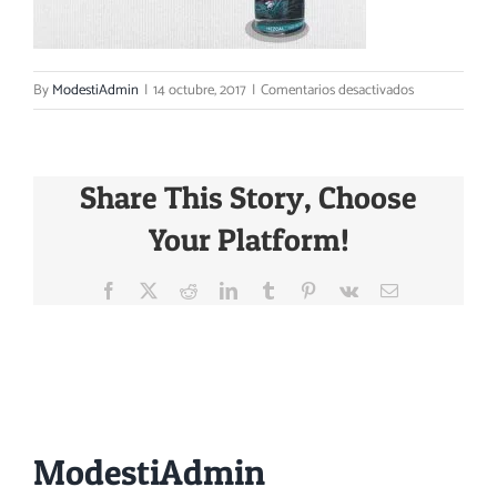
Carrito
en
By
ModestiAdmin
|
14 octubre, 2017
|
Comentarios desactivados
Modestia-
Aparte-
Slider-
Share This Story, Choose
0
Your Platform!
Facebook
X
Reddit
LinkedIn
Tumblr
Pinterest
Vk
Email
About the Author:
ModestiAdmin