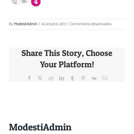
Carrito
en
By
ModestiAdmin
|
14 octubre, 2017
|
Comentarios desactivados
proceso
3
y
Share This Story, Choose
4-
07
Your Platform!
Facebook
X
Reddit
LinkedIn
Tumblr
Pinterest
Vk
Email
About the Author:
ModestiAdmin