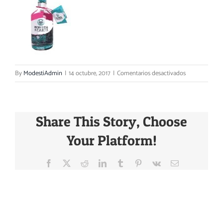
Carrito
en
By
ModestiAdmin
|
14 octubre, 2017
|
Comentarios desactivados
proceso
9
y
Share This Story, Choose
10-
10-
Your Platform!
10
Facebook
X
Reddit
LinkedIn
Tumblr
Pinterest
Vk
Email
About the Author: