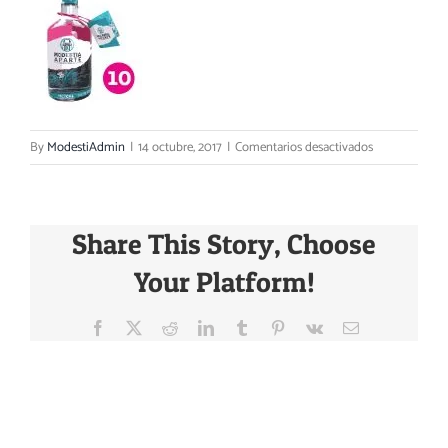
Carrito
en
By
ModestiAdmin
|
14 octubre, 2017
|
Comentarios desactivados
proceso
9
y
Share This Story, Choose
10-
10
Your Platform!
Facebook
X
Reddit
LinkedIn
Tumblr
Pinterest
Vk
Email
About the Author: