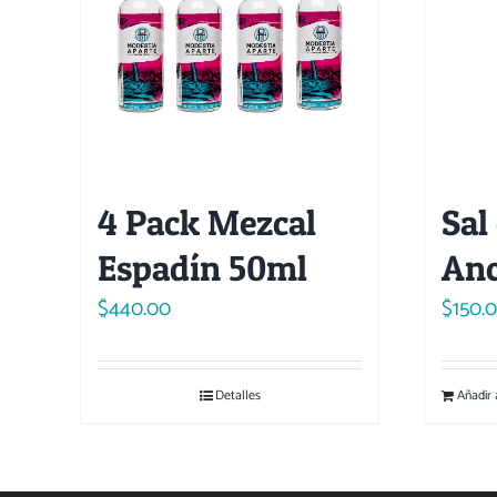
4 Pack Mezcal
Sal
Espadín 50ml
An
$
440.00
$
150.
Detalles
Añadir 