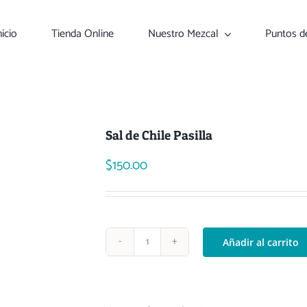
nicio
Tienda Online
Nuestro Mezcal
Puntos d
Sal de Chile Pasilla
$
150.00
Añadir al carrito
Sal
de
Chile