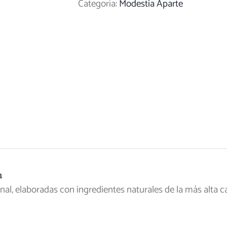
Categoría:
Modestia Aparte
Pasilla
cantidad
n
al, elaboradas con ingredientes naturales de la más alta cal