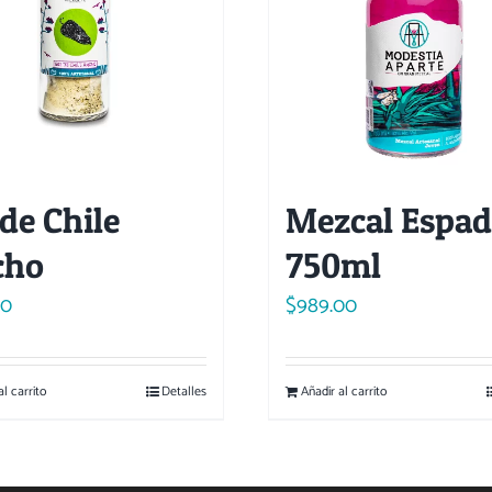
 de Chile
Mezcal Espad
cho
750ml
00
$
989.00
al carrito
Detalles
Añadir al carrito