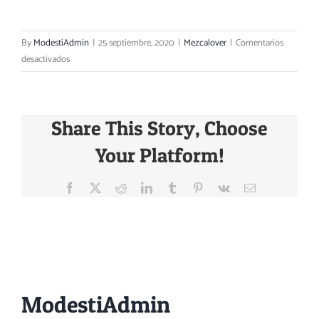
By
ModestiAdmin
|
25 septiembre, 2020
|
Mezcalover
|
Comentarios
en
desactivados
5
cosas
que
Share This Story, Choose
debes
saber
Your Platform!
si
estás
Facebook
X
Reddit
LinkedIn
Tumblr
Pinterest
Vk
Email
buscando
un
buen
mezcal
About the Author:
ModestiAdmin